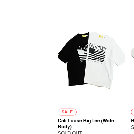
クイックビュー
SALE
Cali Loose Big Tee (Wide
B
Body)
S
SOLD OUT