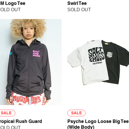
M Logo Tee
Swirl Tee
OLD OUT
SOLD OUT
クイックビュー
クイックビュー
SALE
SALE
ropical Rush Guard
Psyche Logo Loose Big Tee
(Wide Body)
OLD OUT