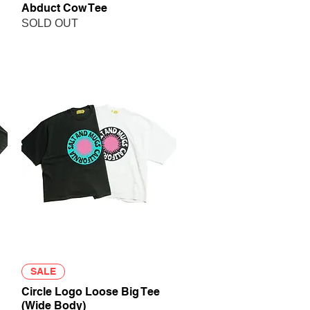
Abduct Cow Tee
SOLD OUT
クイックビュー
SALE
Circle Logo Loose Big Tee
(Wide Body)