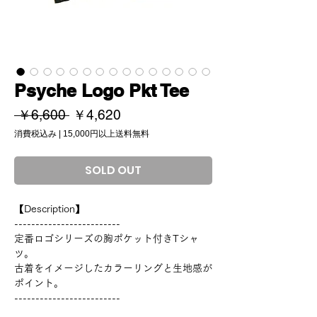
Psyche Logo Pkt Tee
通
セ
 ￥6,600 
￥4,620
常
ー
消費税込み
|
15,000円以上送料無料
価
ル
格
価
SOLD OUT
格
【Description】
-------------------------
定番ロゴシリーズの胸ポケット付きTシャ
ツ。
古着をイメージしたカラーリングと生地感が
ポイント。
-------------------------