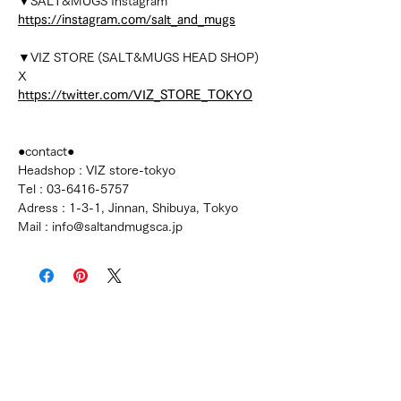
▼SALT&MUGS Instagram
https://instagram.com/salt_and_mugs
▼VIZ STORE (SALT&MUGS HEAD SHOP)
X
https://twitter.com/VIZ_STORE_TOKYO
●contact●
Headshop : VIZ store-tokyo
Tel : 03-6416-5757
Adress : 1-3-1, Jinnan, Shibuya, Tokyo
Mail : info@saltandmugsca.jp