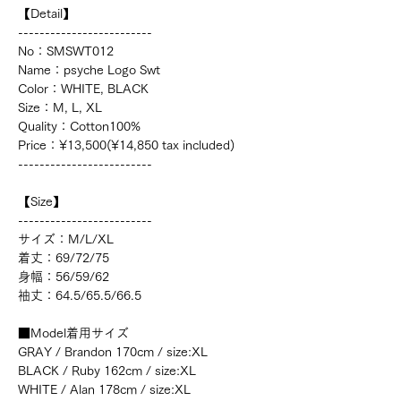
【Detail】
-------------------------
No：SMSWT012
Name：psyche Logo Swt
Color：WHITE, BLACK
Size：M, L, XL
Quality：Cotton100%
Price：¥13,500(¥14,850 tax included)
-------------------------
【Size】
-------------------------
サイズ：M/L/XL
着丈：69/72/75
身幅：56/59/62
袖丈：64.5/65.5/66.5
■Model着用サイズ
GRAY / Brandon 170cm / size:XL
BLACK / Ruby 162cm / size:XL
WHITE / Alan 178cm / size:XL