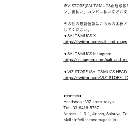
※V-STORE[SALT&MUGS正規取扱
ン、後払い、コンビニ払いなどお支
その他の最新情報はこちらの各種メ
してください。
▼SALT&MUGS X
https://twitter.com/salt_and_mugs
▼SALT&MUGS Instagram
https://instagram.com/salt_and_m
▼VIZ STORE (SALT&MUGS HEAD 
https://twitter.com/VIZ_STORE_
●contact●
Headshop : VIZ store-tokyo
Tel : 03-6416-5757
Adress : 1-3-1, Jinnan, Shibuya, T
Mail : info@saltandmugsca.jp