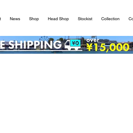
t
News
Shop
Head Shop
Stockist
Collection
Co