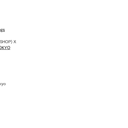
ugs
SHOP) X
TOKYO
okyo