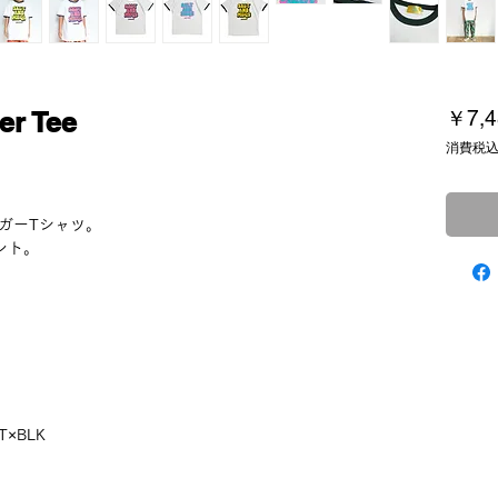
er Tee
￥7,4
消費税
ガーTシャツ。
ント。
T×BLK