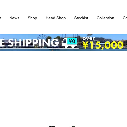
t
News
Shop
Head Shop
Stockist
Collection
Co