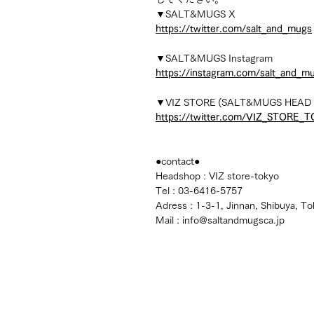
▼SALT&MUGS X
https://twitter.com/salt_and_mugs
▼SALT&MUGS Instagram
https://instagram.com/salt_and_m
▼VIZ STORE (SALT&MUGS HEAD 
https://twitter.com/VIZ_STORE_
●contact●
Headshop : VIZ store-tokyo
Tel : 03-6416-5757
Adress : 1-3-1, Jinnan, Shibuya, T
Mail : info@saltandmugsca.jp