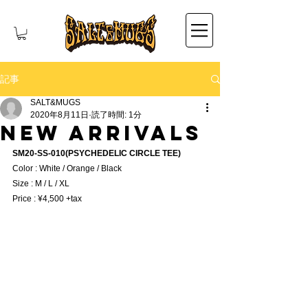
記事
SALT&MUGS
2020年8月11日
読了時間: 1分
NEW ARRIVALS
SM20-SS-010(PSYCHEDELIC CIRCLE TEE)
Color : White / Orange / Black
Size : M / L / XL
Price : ¥4,500 +tax