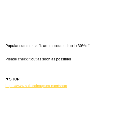
Popular summer stuffs are discounted up to 30%off.
Please check it out as soon as possible!
▼SHOP
https://www.saltandmugsca.com/shop